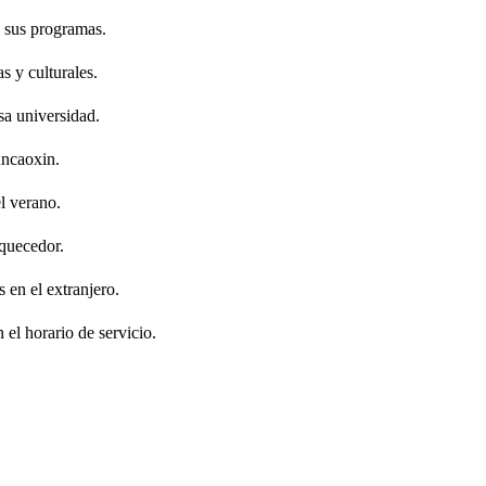
n sus programas.
s y culturales.
sa universidad.
uncaoxin.
l verano.
iquecedor.
 en el extranjero.
 el horario de servicio.